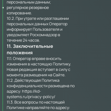
персональным данным;
регулярное резервное
копирование.
10.2. При утрате или разглашении
персональных данных Оператор
информирует Пользователя и
уведомляет Роскомнадзор в
течение 24 часов.
11. Заключительные
положения
11.1. Оператор вправе вносить
изменения в настоящую Политику.
Новая редакция вступает в силу с
момента размещения на Сайте.
11.2. Действующая Политика
конфиденциальности размещена по
адресу:
https://kd-
systems.ru/privacy-policy/
11.3. Все вопросы по настоящей
Политике направляйте по адресу: