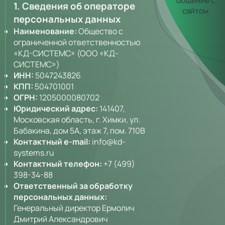
общение с
1. Сведения об операторе
сайтом
персональных данных
Наименование:
Общество с
ограниченной ответственностью
«КД-СИСТЕМС» (ООО «КД-
СИСТЕМС»)
ИНН:
5047243826
КПП:
504701001
ОГРН:
1205000080702
Юридический адрес:
141407,
Московская область, г. Химки, ул.
Бабакина, дом 5А, этаж 7, пом. 710В
Контактный e-mail:
info@kd-
systems.ru
Контактный телефон:
+7 (499)
398-34-88
Ответственный за обработку
персональных данных:
Генеральный директор Ермолич
Дмитрий Александрович